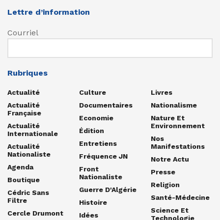
Lettre d’information
Courriel
Rubriques
Actualité
Culture
Livres
Actualité
Documentaires
Nationalisme
Française
Economie
Nature Et
Actualité
Environnement
Édition
Internationale
Nos
Entretiens
Actualité
Manifestations
Nationaliste
Fréquence JN
Notre Actu
Agenda
Front
Presse
Nationaliste
Boutique
Religion
Guerre D'Algérie
Cédric Sans
Santé-Médecine
Filtre
Histoire
Science Et
Cercle Drumont
Idées
Technologie