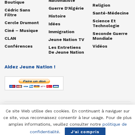
Nationaliste
Boutique
Religion
Guerre D'Algérie
Cédric Sans
Santé-Médecine
Filtre
Histoire
Science Et
Cercle Drumont
Idées
Technologie
Ciné – Musique
Immigration
Seconde Guerre
CLAN
Mondiale
Jeune Nation TV
Conférences
Vidéos
Les Entretiens
De Jeune Nation
Aidez Jeune Nation !
Ce site Web utilise des cookies. En continuant à naviguer sur
© 1958-2025 Jeune Nation
ce site, vous reconnaissez consentir à leur usage. Pour de plus
amples informations, veuillez consulter notre
politique de
confidentialité
.
J'ai compris