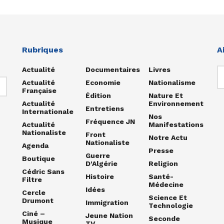
Rubriques
A
Actualité
Documentaires
Livres
Actualité
Economie
Nationalisme
Française
Édition
Nature Et
Actualité
Environnement
Entretiens
Internationale
Nos
Fréquence JN
Actualité
Manifestations
Nationaliste
Front
Notre Actu
Nationaliste
Agenda
Presse
Guerre
Boutique
D'Algérie
Religion
Cédric Sans
Histoire
Santé-
Filtre
Médecine
Idées
Cercle
Science Et
Drumont
Immigration
Technologie
Ciné –
Jeune Nation
Seconde
Musique
TV