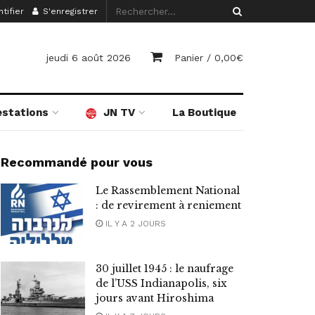
tifier
S'enregistrer
jeudi 6 août 2026
Panier /
0,00
€
estations
JN TV
La Boutique
Recommandé pour vous
Le Rassemblement National
: de revirement à reniement
IL Y A 2 JOURS
30 juillet 1945 : le naufrage
de l’USS Indianapolis, six
jours avant Hiroshima