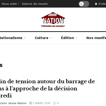
Nous aider !
Galerie de visuels
S'iden
Nationalisme
Culture
Édition
Nos manif
s
in de tension autour du barrage de
ns à l’approche de la décision
redi
ction Jeune Nation
3 MARS 2015
0