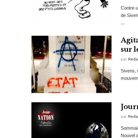
Contre u
de Siven
...
Agit
sur 
par
Reda
Sivens, 
mouvemen
Jour
par
Reda
Sommair
Nouvel 