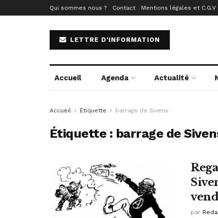
Qui sommes nous ?
Contact
Mentions légales et C.G.V
LETTRE D'INFORMATION
Accueil
Agenda
Actualité
Accueil
Étiquette
barrage de Sivens
Étiquette :
barrage de Siven
Rega
Sive
vend
par
Reda