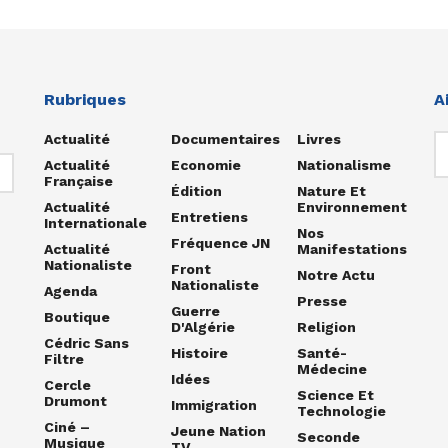
Rubriques
A
Actualité
Documentaires
Livres
Actualité
Economie
Nationalisme
Française
Édition
Nature Et
Actualité
Environnement
Entretiens
Internationale
Nos
Fréquence JN
Actualité
Manifestations
Nationaliste
Front
Notre Actu
Nationaliste
Agenda
Presse
Guerre
Boutique
D'Algérie
Religion
Cédric Sans
Histoire
Santé-
Filtre
Médecine
Idées
Cercle
Science Et
Drumont
Immigration
Technologie
Ciné –
Jeune Nation
Seconde
Musique
TV