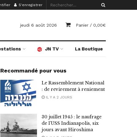
tifier
S'enregistrer
jeudi 6 août 2026
Panier /
0,00
€
estations
JN TV
La Boutique
Recommandé pour vous
Le Rassemblement National
: de revirement à reniement
IL Y A 2 JOURS
30 juillet 1945 : le naufrage
de l’USS Indianapolis, six
jours avant Hiroshima