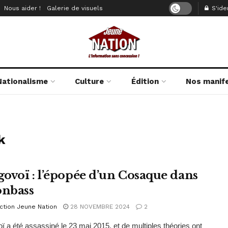
Nous aider !
Galerie de visuels
S'iden
Nationalisme
Culture
Édition
Nos manif
k
ovoï : l’épopée d’un Cosaque dans
onbass
ction Jeune Nation
28 NOVEMBRE 2024
2
 a été assassiné le 23 mai 2015, et de multiples théories ont