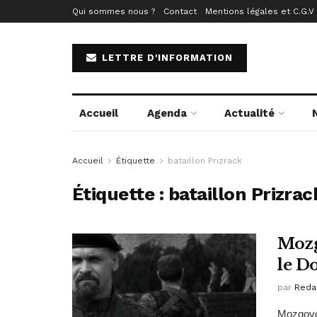
Qui sommes nous ?
Contact
Mentions légales et C.G.V
LETTRE D'INFORMATION
Accueil
Agenda
Actualité
Accueil
Étiquette
bataillon Prizrack
Étiquette :
bataillon Prizrac
Mozg
le D
par
Reda
Mozgovoï