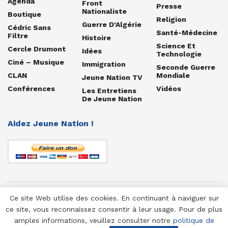
Agenda
Front
Presse
Nationaliste
Boutique
Religion
Guerre D'Algérie
Cédric Sans
Santé-Médecine
Filtre
Histoire
Science Et
Cercle Drumont
Idées
Technologie
Ciné – Musique
Immigration
Seconde Guerre
CLAN
Mondiale
Jeune Nation TV
Conférences
Vidéos
Les Entretiens
De Jeune Nation
Aidez Jeune Nation !
Ce site Web utilise des cookies. En continuant à naviguer sur
© 1958-2025 Jeune Nation
ce site, vous reconnaissez consentir à leur usage. Pour de plus
amples informations, veuillez consulter notre
politique de