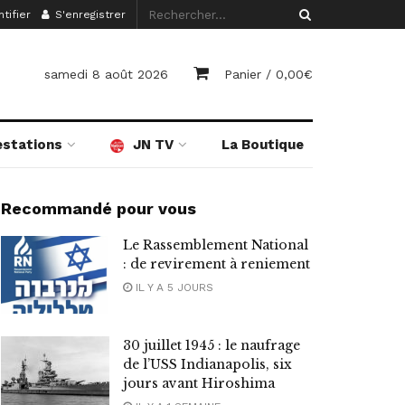
tifier
S'enregistrer
samedi 8 août 2026
Panier /
0,00
€
estations
JN TV
La Boutique
Recommandé pour vous
Le Rassemblement National
: de revirement à reniement
IL Y A 5 JOURS
30 juillet 1945 : le naufrage
de l’USS Indianapolis, six
jours avant Hiroshima