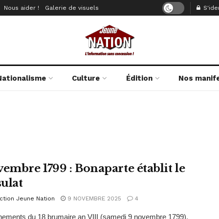
Nous aider !
Galerie de visuels
S'iden
Nationalisme
Culture
Édition
Nos manif
vembre 1799 : Bonaparte établit le
ulat
ction Jeune Nation
9 NOVEMBRE 2025
4
ements du 18 brumaire an VIII (samedi 9 novembre 1799),