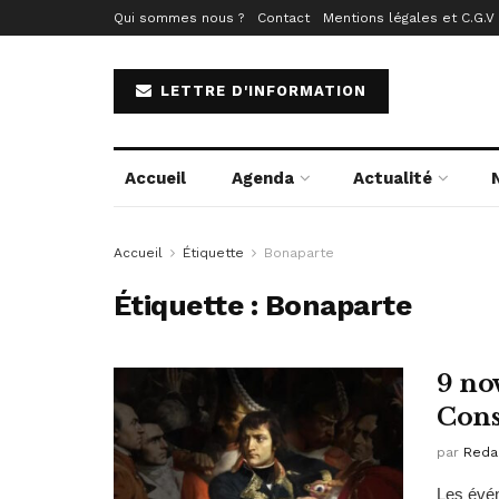
Qui sommes nous ?
Contact
Mentions légales et C.G.V
LETTRE D'INFORMATION
Accueil
Agenda
Actualité
Accueil
Étiquette
Bonaparte
Étiquette :
Bonaparte
9 no
Cons
par
Reda
Les évén