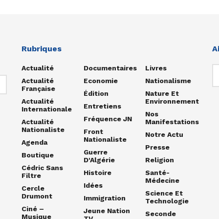
Rubriques
A
Actualité
Documentaires
Livres
Actualité
Economie
Nationalisme
Française
Édition
Nature Et
Actualité
Environnement
Entretiens
Internationale
Nos
Fréquence JN
Actualité
Manifestations
Nationaliste
Front
Notre Actu
Nationaliste
Agenda
Presse
Guerre
Boutique
D'Algérie
Religion
Cédric Sans
Histoire
Santé-
Filtre
Médecine
Idées
Cercle
Science Et
Drumont
Immigration
Technologie
Ciné –
Jeune Nation
Seconde
Musique
TV