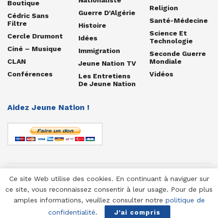
Boutique
Religion
Guerre D'Algérie
Cédric Sans
Santé-Médecine
Filtre
Histoire
Science Et
Cercle Drumont
Idées
Technologie
Ciné – Musique
Immigration
Seconde Guerre
CLAN
Mondiale
Jeune Nation TV
Conférences
Vidéos
Les Entretiens
De Jeune Nation
Aidez Jeune Nation !
Ce site Web utilise des cookies. En continuant à naviguer sur
© 1958-2025 Jeune Nation
ce site, vous reconnaissez consentir à leur usage. Pour de plus
amples informations, veuillez consulter notre
politique de
confidentialité
.
J'ai compris