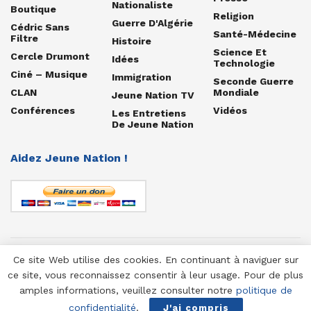
Nationaliste
Boutique
Religion
Guerre D'Algérie
Cédric Sans
Santé-Médecine
Filtre
Histoire
Science Et
Cercle Drumont
Idées
Technologie
Ciné – Musique
Immigration
Seconde Guerre
CLAN
Mondiale
Jeune Nation TV
Conférences
Vidéos
Les Entretiens
De Jeune Nation
Aidez Jeune Nation !
Ce site Web utilise des cookies. En continuant à naviguer sur
© 1958-2025 Jeune Nation
ce site, vous reconnaissez consentir à leur usage. Pour de plus
amples informations, veuillez consulter notre
politique de
confidentialité
.
J'ai compris