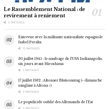
Le Rassemblement National : de
revirement à reniement
0 PARTAGES
Entrevue avec la militante nationaliste espagnole
Isabel Peralta
12 PARTAGES
30 juillet 1945 : le naufrage de l’USS Indianapolis,
six jours avant Hiroshima
2 PARTAGES
17 juillet 1932 : Altonaer Blutsonntag (« dimanche
sanglant à Altona »)
2 PARTAGES
Le populicide oublié des Allemands de l’Est
0 PARTAGES