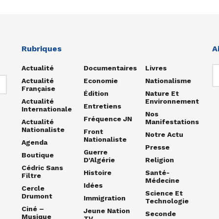
Rubriques
A
Actualité
Documentaires
Livres
Actualité
Economie
Nationalisme
Française
Édition
Nature Et
Actualité
Environnement
Entretiens
Internationale
Nos
Fréquence JN
Actualité
Manifestations
Nationaliste
Front
Notre Actu
Nationaliste
Agenda
Presse
Guerre
Boutique
D'Algérie
Religion
Cédric Sans
Histoire
Santé-
Filtre
Médecine
Idées
Cercle
Science Et
Drumont
Immigration
Technologie
Ciné –
Jeune Nation
Seconde
Musique
TV