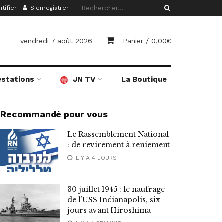
tifier
S'enregistrer
vendredi 7 août 2026
Panier /
0,00
€
estations
JN TV
La Boutique
Recommandé pour vous
Le Rassemblement National
: de revirement à reniement
IL Y A 4 JOURS
30 juillet 1945 : le naufrage
de l’USS Indianapolis, six
jours avant Hiroshima