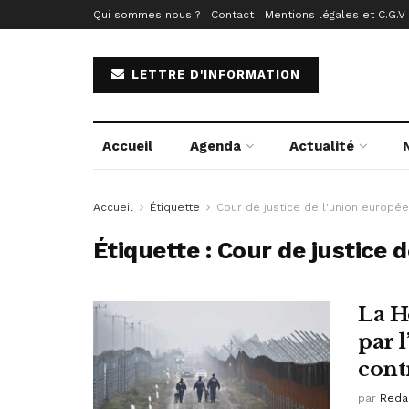
Qui sommes nous ?
Contact
Mentions légales et C.G.V
LETTRE D'INFORMATION
Accueil
Agenda
Actualité
Accueil
Étiquette
Cour de justice de l'union europé
Étiquette :
Cour de justice 
La H
par l
cont
par
Reda