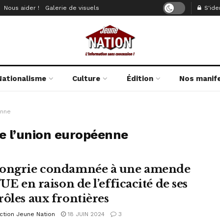
Nous aider !
Galerie de visuels
S'iden
Nationalisme
Culture
Édition
Nos manif
enne
de l’union européenne
ongrie condamnée à une amende
’UE en raison de l’efficacité de ses
rôles aux frontières
ction Jeune Nation
18 JUIN 2024
3