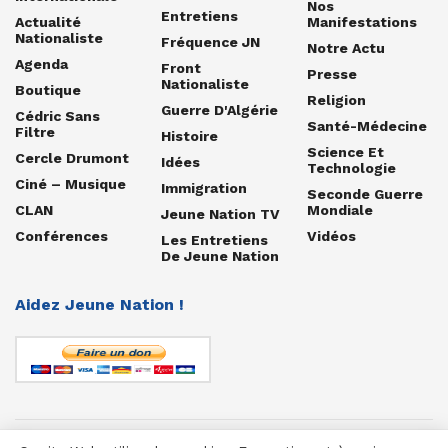
Nos
Entretiens
Actualité
Manifestations
Nationaliste
Fréquence JN
Notre Actu
Agenda
Front
Presse
Nationaliste
Boutique
Religion
Guerre D'Algérie
Cédric Sans
Santé-Médecine
Filtre
Histoire
Science Et
Cercle Drumont
Idées
Technologie
Ciné – Musique
Immigration
Seconde Guerre
CLAN
Mondiale
Jeune Nation TV
Conférences
Vidéos
Les Entretiens
De Jeune Nation
Aidez Jeune Nation !