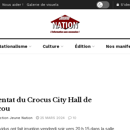
Nous aider !
Galerie de visuels
S'iden
Nationalisme
Culture
Édition
Nos manif
tentat du Crocus City Hall de
cou
ction Jeune Nation
25 MARS 2024
10
idus ont fait irruption vendredi soir vers 20 h 15 dans la salle