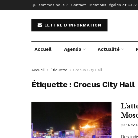
Qui sommes nous ?
Contact
Mentions légales et C.G.V
LETTRE D'INFORMATION
Accueil
Agenda
Actualité
Accueil
Étiquette
Crocus City Hall
Étiquette :
Crocus City Hall
L’at
Mos
par
Reda
Des indiv