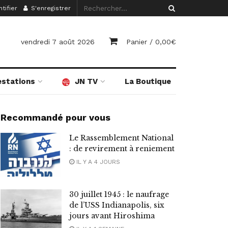
tifier
S'enregistrer
vendredi 7 août 2026
Panier /
0,00
€
estations
JN TV
La Boutique
Recommandé pour vous
Le Rassemblement National
: de revirement à reniement
IL Y A 4 JOURS
30 juillet 1945 : le naufrage
de l’USS Indianapolis, six
jours avant Hiroshima