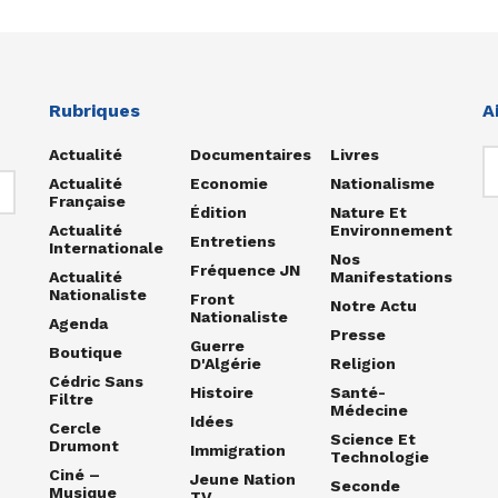
Rubriques
A
Actualité
Documentaires
Livres
Actualité
Economie
Nationalisme
Française
Édition
Nature Et
Actualité
Environnement
Entretiens
Internationale
Nos
Fréquence JN
Actualité
Manifestations
Nationaliste
Front
Notre Actu
Nationaliste
Agenda
Presse
Guerre
Boutique
D'Algérie
Religion
Cédric Sans
Histoire
Santé-
Filtre
Médecine
Idées
Cercle
Science Et
Drumont
Immigration
Technologie
Ciné –
Jeune Nation
Seconde
Musique
TV