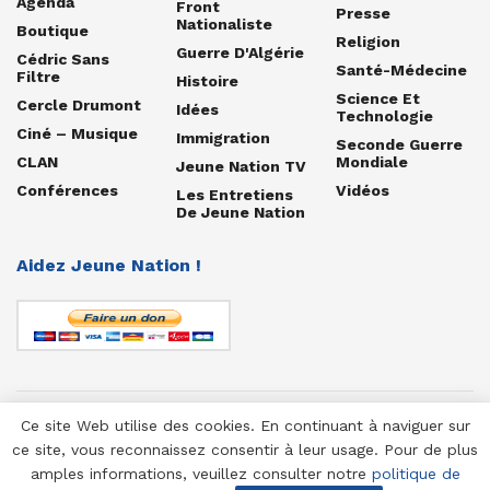
Agenda
Front
Presse
Nationaliste
Boutique
Religion
Guerre D'Algérie
Cédric Sans
Santé-Médecine
Filtre
Histoire
Science Et
Cercle Drumont
Idées
Technologie
Ciné – Musique
Immigration
Seconde Guerre
CLAN
Mondiale
Jeune Nation TV
Conférences
Vidéos
Les Entretiens
De Jeune Nation
Aidez Jeune Nation !
Ce site Web utilise des cookies. En continuant à naviguer sur
© 1958-2025 Jeune Nation
ce site, vous reconnaissez consentir à leur usage. Pour de plus
amples informations, veuillez consulter notre
politique de