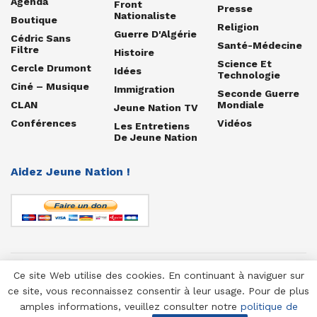
Agenda
Front
Presse
Nationaliste
Boutique
Religion
Guerre D'Algérie
Cédric Sans
Santé-Médecine
Filtre
Histoire
Science Et
Cercle Drumont
Idées
Technologie
Ciné – Musique
Immigration
Seconde Guerre
CLAN
Mondiale
Jeune Nation TV
Conférences
Vidéos
Les Entretiens
De Jeune Nation
Aidez Jeune Nation !
Ce site Web utilise des cookies. En continuant à naviguer sur
© 1958-2025 Jeune Nation
ce site, vous reconnaissez consentir à leur usage. Pour de plus
amples informations, veuillez consulter notre
politique de