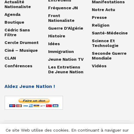
Actualité
Manifestations
Nationaliste
Fréquence JN
Notre Actu
Agenda
Front
Presse
Nationaliste
Boutique
Religion
Guerre D'Algérie
Cédric Sans
Santé-Médecine
Filtre
Histoire
Science Et
Cercle Drumont
Idées
Technologie
Ciné – Musique
Immigration
Seconde Guerre
CLAN
Mondiale
Jeune Nation TV
Conférences
Vidéos
Les Entretiens
De Jeune Nation
Aidez Jeune Nation !
Ce site Web utilise des cookies. En continuant à naviguer sur