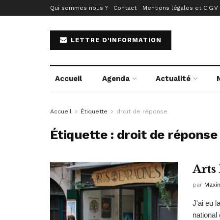
Qui sommes nous ?
Contact
Mentions légales et C.G.V
LETTRE D'INFORMATION
Accueil
Agenda
Actualité
Accueil
Étiquette
droit de réponse
Étiquette :
droit de réponse
Arts
par
Maxim
J'ai eu 
national 