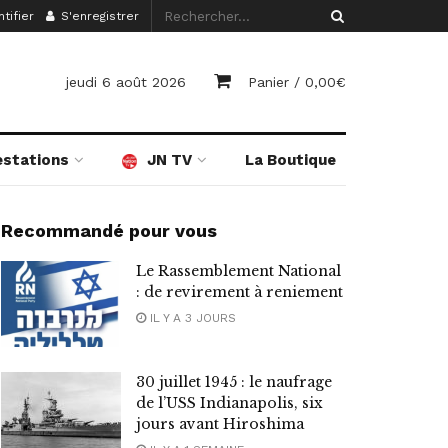
tifier
S'enregistrer
jeudi 6 août 2026
Panier /
0,00
€
estations
JN TV
La Boutique
Recommandé pour vous
Le Rassemblement National
: de revirement à reniement
IL Y A 3 JOURS
30 juillet 1945 : le naufrage
de l’USS Indianapolis, six
jours avant Hiroshima