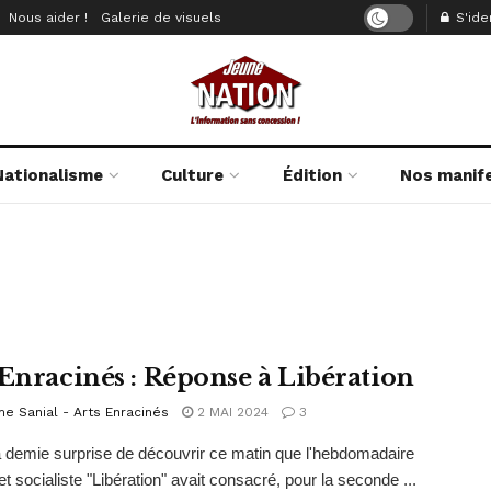
Nous aider !
Galerie de visuels
S'iden
Nationalisme
Culture
Édition
Nos manif
 Enracinés : Réponse à Libération
e Sanial - Arts Enracinés
2 MAI 2024
3
la demie surprise de découvrir ce matin que l'hebdomadaire
et socialiste "Libération" avait consacré, pour la seconde ...