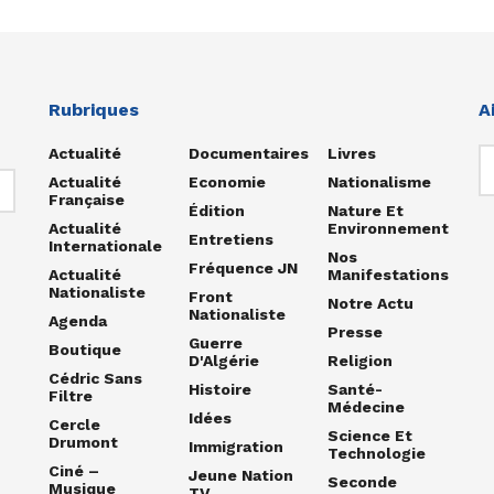
Rubriques
A
Actualité
Documentaires
Livres
Actualité
Economie
Nationalisme
Française
Édition
Nature Et
Actualité
Environnement
Entretiens
Internationale
Nos
Fréquence JN
Actualité
Manifestations
Nationaliste
Front
Notre Actu
Nationaliste
Agenda
Presse
Guerre
Boutique
D'Algérie
Religion
Cédric Sans
Histoire
Santé-
Filtre
Médecine
Idées
Cercle
Science Et
Drumont
Immigration
Technologie
Ciné –
Jeune Nation
Seconde
Musique
TV