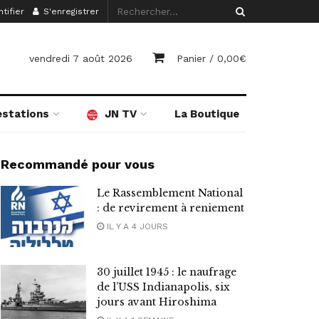
tifier
S'enregistrer
vendredi 7 août 2026
Panier /
0,00
€
estations
JN TV
La Boutique
Recommandé pour vous
Le Rassemblement National
: de revirement à reniement
IL Y A 4 JOURS
30 juillet 1945 : le naufrage
de l’USS Indianapolis, six
jours avant Hiroshima