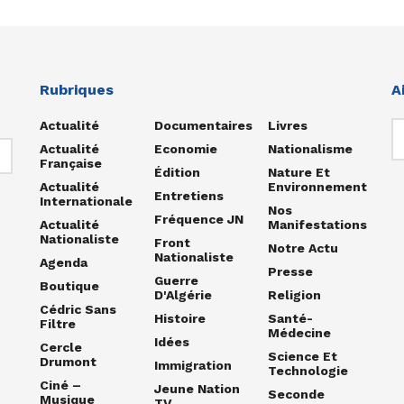
Rubriques
A
Actualité
Documentaires
Livres
Actualité
Economie
Nationalisme
Française
Édition
Nature Et
Actualité
Environnement
Entretiens
Internationale
Nos
Fréquence JN
Actualité
Manifestations
Nationaliste
Front
Notre Actu
Nationaliste
Agenda
Presse
Guerre
Boutique
D'Algérie
Religion
Cédric Sans
Histoire
Santé-
Filtre
Médecine
Idées
Cercle
Science Et
Drumont
Immigration
Technologie
Ciné –
Jeune Nation
Seconde
Musique
TV