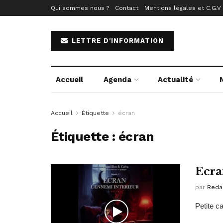
Qui sommes nous ?
Contact
Mentions légales et C.G.V
LETTRE D'INFORMATION
Accueil
Agenda
Actualité
Accueil
Étiquette
écran
Étiquette :
écran
Ecra
par
Reda
Petite c