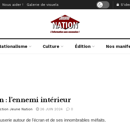
Nous aider !
Galerie de visuels
S'iden
Nationalisme
Culture
Édition
Nos manif
n : l’ennemi intérieur
ction Jeune Nation
26 JUIN 2024
0
auserie autour de l'écran et de ses innombrables méfaits.