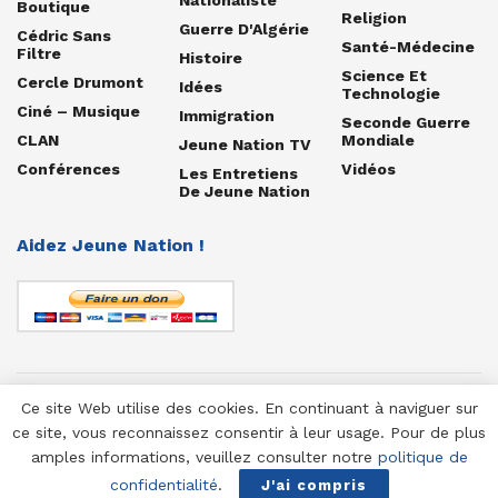
Boutique
Religion
Guerre D'Algérie
Cédric Sans
Santé-Médecine
Filtre
Histoire
Science Et
Cercle Drumont
Idées
Technologie
Ciné – Musique
Immigration
Seconde Guerre
CLAN
Mondiale
Jeune Nation TV
Conférences
Vidéos
Les Entretiens
De Jeune Nation
Aidez Jeune Nation !
Ce site Web utilise des cookies. En continuant à naviguer sur
© 1958-2025 Jeune Nation
ce site, vous reconnaissez consentir à leur usage. Pour de plus
amples informations, veuillez consulter notre
politique de
confidentialité
.
J'ai compris