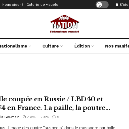
Nous aider !
Galerie de visuels
S'iden
Nationalisme
Culture
Édition
Nos manif
lle coupée en Russie / LBD40 et
4 en France. La paille, la poutre…
cis Goumain
2 AVRIL 2024
9
us, l'image des quatre "suspects" dans le massacre par balle