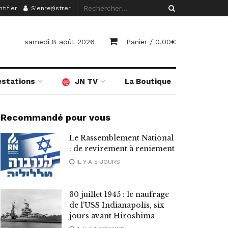
tifier
S'enregistrer
samedi 8 août 2026
Panier /
0,00
€
estations
JN TV
La Boutique
Recommandé pour vous
Le Rassemblement National
: de revirement à reniement
IL Y A 5 JOURS
30 juillet 1945 : le naufrage
de l’USS Indianapolis, six
jours avant Hiroshima