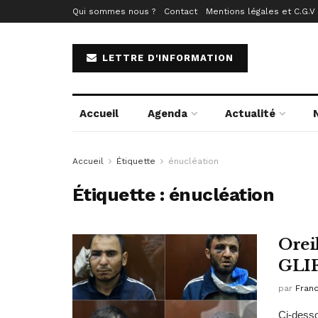
Qui sommes nous ?
Contact
Mentions légales et C.G.V
LETTRE D'INFORMATION
Accueil
Agenda
Actualité
Accueil
Étiquette
énucléation
Étiquette :
énucléation
Orei
GLIF
par
Fran
Ci-desso