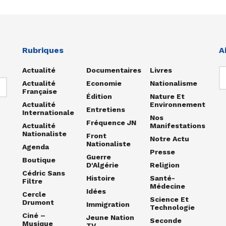
Rubriques
A
Actualité
Documentaires
Livres
Actualité
Economie
Nationalisme
Française
Édition
Nature Et
Actualité
Environnement
Entretiens
Internationale
Nos
Fréquence JN
Actualité
Manifestations
Nationaliste
Front
Notre Actu
Nationaliste
Agenda
Presse
Guerre
Boutique
D'Algérie
Religion
Cédric Sans
Histoire
Santé-
Filtre
Médecine
Idées
Cercle
Science Et
Drumont
Immigration
Technologie
Ciné –
Jeune Nation
Seconde
Musique
TV