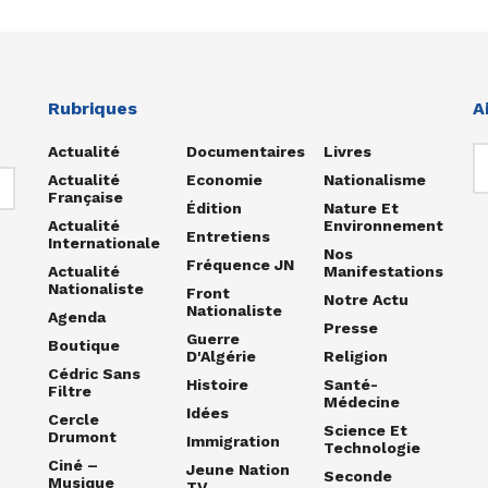
Rubriques
A
Actualité
Documentaires
Livres
Actualité
Economie
Nationalisme
Française
Édition
Nature Et
Actualité
Environnement
Entretiens
Internationale
Nos
Fréquence JN
Actualité
Manifestations
Nationaliste
Front
Notre Actu
Nationaliste
Agenda
Presse
Guerre
Boutique
D'Algérie
Religion
Cédric Sans
Histoire
Santé-
Filtre
Médecine
Idées
Cercle
Science Et
Drumont
Immigration
Technologie
Ciné –
Jeune Nation
Seconde
Musique
TV