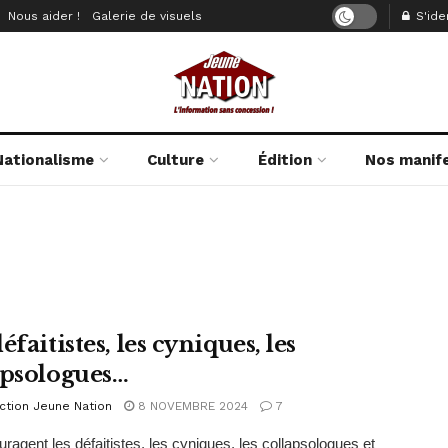
Nous aider !
Galerie de visuels
S'iden
Nationalisme
Culture
Édition
Nos manif
éfaitistes, les cyniques, les
apsologues…
ction Jeune Nation
8 NOVEMBRE 2024
7
ragent les défaitistes, les cyniques, les collapsologues et