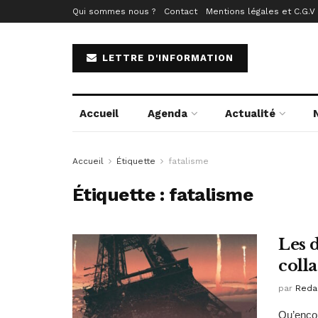
Qui sommes nous ?
Contact
Mentions légales et C.G.V
LETTRE D'INFORMATION
Accueil
Agenda
Actualité
Accueil
Étiquette
fatalisme
Étiquette :
fatalisme
Les d
coll
par
Reda
Qu’encou