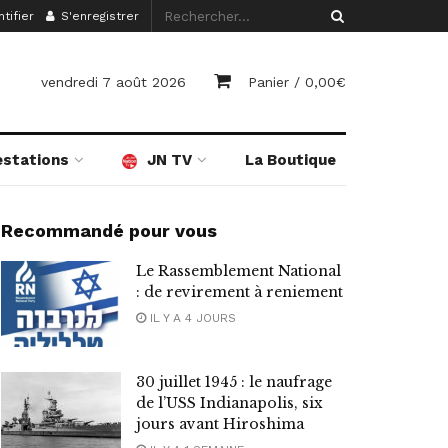
tifier
S'enregistrer
vendredi 7 août 2026
Panier /
0,00
€
estations
JN TV
La Boutique
Recommandé pour vous
Le Rassemblement National
: de revirement à reniement
IL Y A 4 JOURS
30 juillet 1945 : le naufrage
de l’USS Indianapolis, six
jours avant Hiroshima