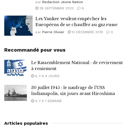
par
Redaction Jeune Nation
28 SEPTEMBRE 2022
6
Les Yankee veulent empêcher les
Européens de se chauffer au gaz russe
par
Pierre Olivier
13 DÉCEMBRE 2019
0
Recommandé pour vous
Le Rassemblement National : de revirement
à reniement
IL Y A 4 JOURS
30 juillet 1945 : le naufrage de l’USS
Indianapolis, six jours avant Hiroshima
IL Y A 1 SEMAINE
Articles populaires