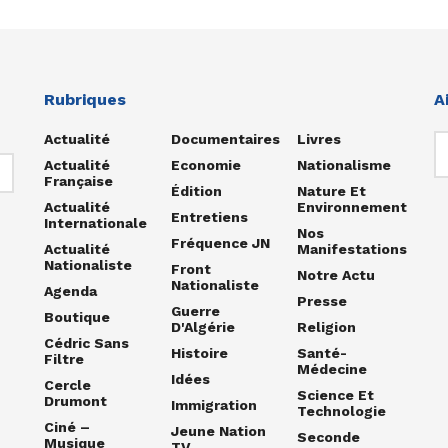
Rubriques
A
Actualité
Documentaires
Livres
Actualité
Economie
Nationalisme
Française
Édition
Nature Et
Actualité
Environnement
Entretiens
Internationale
Nos
Fréquence JN
Actualité
Manifestations
Nationaliste
Front
Notre Actu
Nationaliste
Agenda
Presse
Guerre
Boutique
D'Algérie
Religion
Cédric Sans
Histoire
Santé-
Filtre
Médecine
Idées
Cercle
Science Et
Drumont
Immigration
Technologie
Ciné –
Jeune Nation
Seconde
Musique
TV