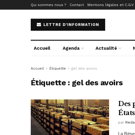
Qui sommes nous ?
Contact
Mentions légales et C.G.V
LETTRE D'INFORMATION
Accueil
Agenda
Actualité
Accueil
Étiquette
gel des avoirs
Étiquette :
gel des avoirs
Des p
État
par
Reda
La Réser