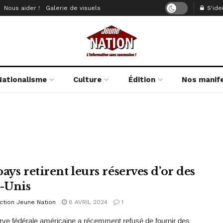
Nous aider !
Galerie de visuels
S'iden
Nationalisme
Culture
Édition
Nos manif
ays retirent leurs réserves d’or des
s-Unis
ction Jeune Nation
8 AVRIL 2024
1
ve fédérale américaine a récemment refusé de fournir des