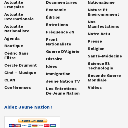
Actualité
Documentaires
Nationalisme
Française
Economie
Nature Et
Actualité
Environnement
Édition
Internationale
Nos
Entretiens
Actualité
Manifestations
Nationaliste
Fréquence JN
Notre Actu
Agenda
Front
Presse
Nationaliste
Boutique
Religion
Guerre D'Algérie
Cédric Sans
Santé-Médecine
Filtre
Histoire
Science Et
Cercle Drumont
Idées
Technologie
Ciné – Musique
Immigration
Seconde Guerre
CLAN
Mondiale
Jeune Nation TV
Conférences
Vidéos
Les Entretiens
De Jeune Nation
Aidez Jeune Nation !