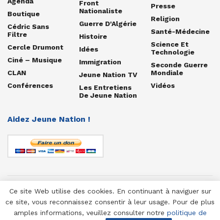
Agenda
Front
Presse
Nationaliste
Boutique
Religion
Guerre D'Algérie
Cédric Sans
Santé-Médecine
Filtre
Histoire
Science Et
Cercle Drumont
Idées
Technologie
Ciné – Musique
Immigration
Seconde Guerre
CLAN
Mondiale
Jeune Nation TV
Conférences
Vidéos
Les Entretiens
De Jeune Nation
Aidez Jeune Nation !
Ce site Web utilise des cookies. En continuant à naviguer sur
© 1958-2025 Jeune Nation
ce site, vous reconnaissez consentir à leur usage. Pour de plus
amples informations, veuillez consulter notre
politique de