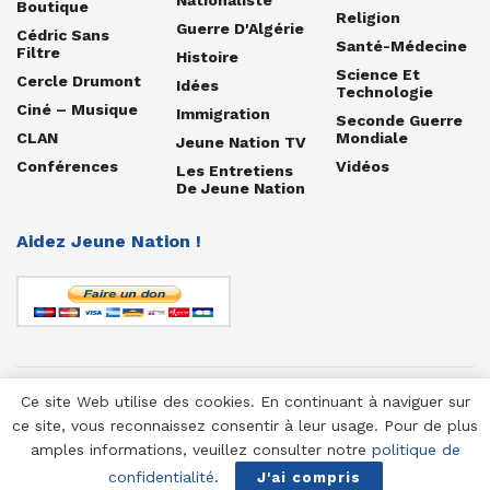
Boutique
Religion
Guerre D'Algérie
Cédric Sans
Santé-Médecine
Filtre
Histoire
Science Et
Cercle Drumont
Idées
Technologie
Ciné – Musique
Immigration
Seconde Guerre
CLAN
Mondiale
Jeune Nation TV
Conférences
Vidéos
Les Entretiens
De Jeune Nation
Aidez Jeune Nation !
Ce site Web utilise des cookies. En continuant à naviguer sur
© 1958-2025 Jeune Nation
ce site, vous reconnaissez consentir à leur usage. Pour de plus
amples informations, veuillez consulter notre
politique de
confidentialité
.
J'ai compris