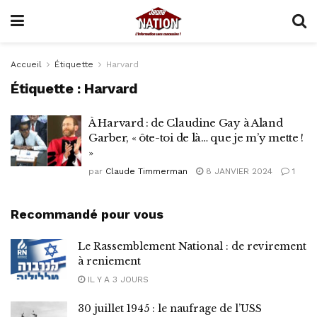
Accueil
Étiquette
Harvard
Étiquette :
Harvard
À Harvard : de Claudine Gay à Aland
Garber, « ôte-toi de là… que je m’y mette !
»
par
Claude Timmerman
8 JANVIER 2024
1
Recommandé pour vous
Le Rassemblement National : de revirement
à reniement
IL Y A 3 JOURS
30 juillet 1945 : le naufrage de l’USS