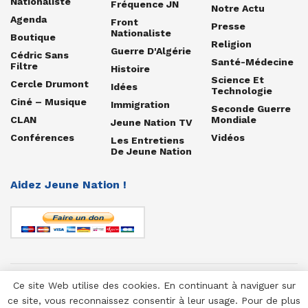
Nationaliste
Fréquence JN
Notre Actu
Agenda
Front
Presse
Nationaliste
Boutique
Religion
Guerre D'Algérie
Cédric Sans
Santé-Médecine
Filtre
Histoire
Science Et
Cercle Drumont
Idées
Technologie
Ciné – Musique
Immigration
Seconde Guerre
CLAN
Mondiale
Jeune Nation TV
Conférences
Vidéos
Les Entretiens
De Jeune Nation
Aidez Jeune Nation !
Ce site Web utilise des cookies. En continuant à naviguer sur
© 1958-2025 Jeune Nation
ce site, vous reconnaissez consentir à leur usage. Pour de plus