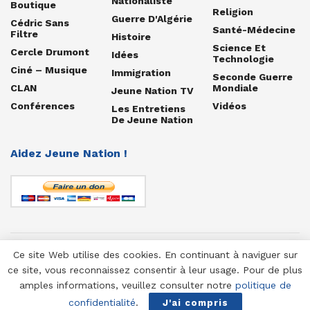
Nationaliste
Boutique
Religion
Guerre D'Algérie
Cédric Sans
Santé-Médecine
Filtre
Histoire
Science Et
Cercle Drumont
Idées
Technologie
Ciné – Musique
Immigration
Seconde Guerre
CLAN
Mondiale
Jeune Nation TV
Conférences
Vidéos
Les Entretiens
De Jeune Nation
Aidez Jeune Nation !
Ce site Web utilise des cookies. En continuant à naviguer sur
© 1958-2025 Jeune Nation
ce site, vous reconnaissez consentir à leur usage. Pour de plus
amples informations, veuillez consulter notre
politique de
confidentialité
.
J'ai compris