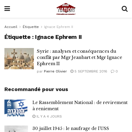
Accueil
Étiquette
Ignace Ephrem II
Étiquette :
Ignace Ephrem II
Syrie : analyses et conséquences du
conflit par Mgr Jeanbart et Mgr Ignace
Ephrem II
par
Pierre Olivier
5 SEPTEMBRE 2016
0
Recommandé pour vous
Le Rassemblement National : de revirement
à reniement
IL Y A 4 JOURS
30 juillet 1945 : le naufrage de l’USS