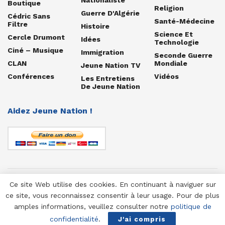
Boutique
Religion
Guerre D'Algérie
Cédric Sans
Santé-Médecine
Filtre
Histoire
Science Et
Cercle Drumont
Idées
Technologie
Ciné – Musique
Immigration
Seconde Guerre
CLAN
Mondiale
Jeune Nation TV
Conférences
Vidéos
Les Entretiens
De Jeune Nation
Aidez Jeune Nation !
Ce site Web utilise des cookies. En continuant à naviguer sur
© 1958-2025 Jeune Nation
ce site, vous reconnaissez consentir à leur usage. Pour de plus
amples informations, veuillez consulter notre
politique de
confidentialité
.
J'ai compris