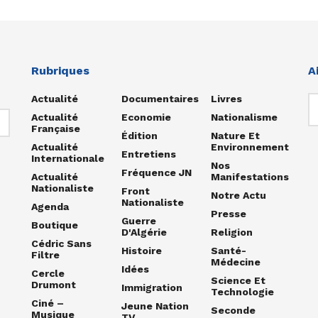
Rubriques
A
Actualité
Documentaires
Livres
Actualité
Economie
Nationalisme
Française
Édition
Nature Et
Actualité
Environnement
Entretiens
Internationale
Nos
Fréquence JN
Actualité
Manifestations
Nationaliste
Front
Notre Actu
Nationaliste
Agenda
Presse
Guerre
Boutique
D'Algérie
Religion
Cédric Sans
Histoire
Santé-
Filtre
Médecine
Idées
Cercle
Science Et
Drumont
Immigration
Technologie
Ciné –
Jeune Nation
Seconde
Musique
TV