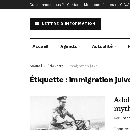
Qui sommes nous ?
Contact
Mentions légales et C.G.V
LETTRE D'INFORMATION
Accueil
Agenda
Actualité
Accueil
Étiquette
immigration juive
Étiquette :
immigration juiv
Adol
myth
par
Fran
Thomas E