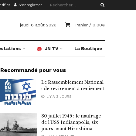
tifier
S'enregistrer
jeudi 6 août 2026
Panier /
0,00
€
estations
JN TV
La Boutique
Recommandé pour vous
Le Rassemblement National
: de revirement à reniement
IL Y A 3 JOURS
30 juillet 1945 : le naufrage
de l’USS Indianapolis, six
jours avant Hiroshima