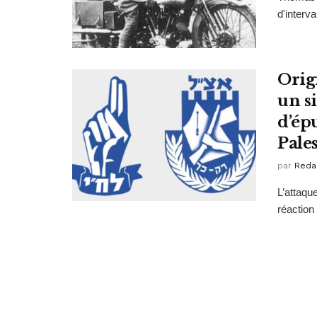
d'interva
Origi
un s
d’ép
Pale
par
Reda
L’attaqu
réaction