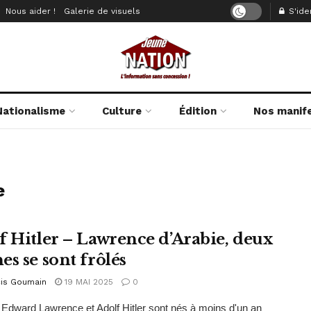
Nous aider !
Galerie de visuels
S'iden
Nationalisme
Culture
Édition
Nos manif
e
f Hitler – Lawrence d’Arabie, deux
es se sont frôlés
cis Goumain
19 MAI 2025
0
dward Lawrence et Adolf Hitler sont nés à moins d'un an