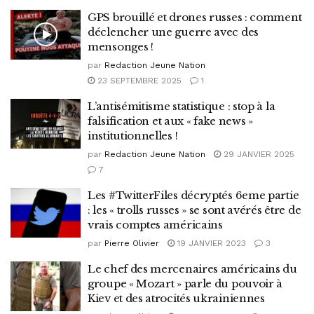
GPS brouillé et drones russes : comment
déclencher une guerre avec des
mensonges !
par
Redaction Jeune Nation
23 SEPTEMBRE 2025
1
L’antisémitisme statistique : stop à la
falsification et aux « fake news »
institutionnelles !
par
Redaction Jeune Nation
29 JANVIER 2025
7
Les #TwitterFiles décryptés 6eme partie
: les « trolls russes » se sont avérés être de
vrais comptes américains
par
Pierre Olivier
19 JANVIER 2023
3
Le chef des mercenaires américains du
groupe « Mozart » parle du pouvoir à
Kiev et des atrocités ukrainiennes