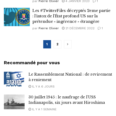
par
Pierre Olivier
4 JANVIER 2023
1
Les #TwitterFiles décryptés 2eme partie
: l’intox de l’État profond US sur la
prétendue « ingérence » étrangère
par
Pierre Olivier
21 DÉCEMBRE 2022
1
1
2
Recommandé pour vous
Le Rassemblement National : de revirement
à reniement
IL Y A 6 JOURS
30 juillet 1945 : le naufrage de l’USS
Indianapolis, six jours avant Hiroshima
IL Y A 1 SEMAINE