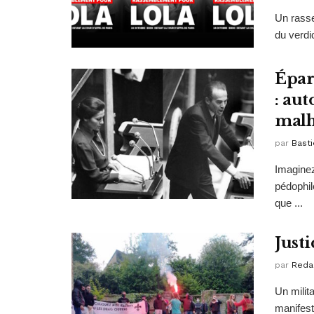
Un rasse
du verdi
Épar
: au
malh
par
Basti
Imaginez
pédophil
que ...
Just
par
Reda
Un milit
manifest