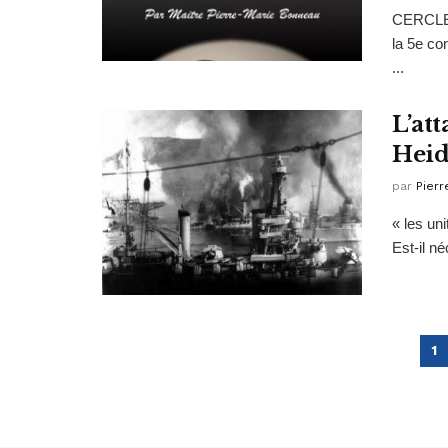
CERCLE
la 5e co
...
L’at
Heid
par
Pierr
« les uni
Est-il n
1