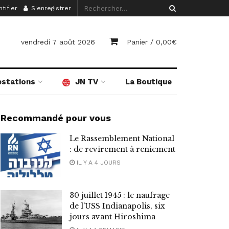
tifier
S'enregistrer
vendredi 7 août 2026
Panier /
0,00
€
estations
JN TV
La Boutique
Recommandé pour vous
Le Rassemblement National
: de revirement à reniement
IL Y A 4 JOURS
30 juillet 1945 : le naufrage
de l’USS Indianapolis, six
jours avant Hiroshima