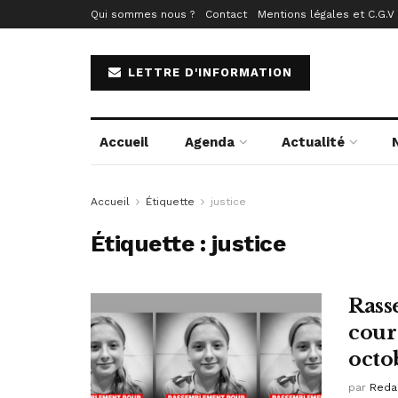
Qui sommes nous ?
Contact
Mentions légales et C.G.V
LETTRE D'INFORMATION
Accueil
Agenda
Actualité
Accueil
Étiquette
justice
Étiquette :
justice
Rass
cour
octo
par
Reda