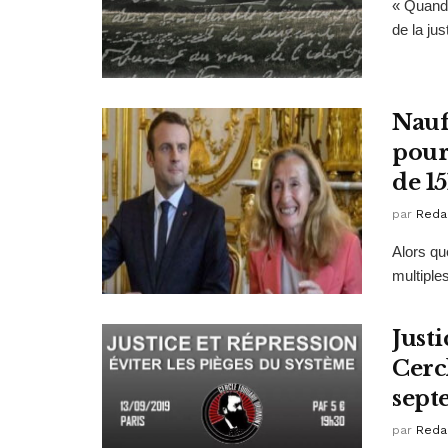
« Quand l
de la jus
Naufr
pour 
de 15
par
Reda
Alors qu
multiple
Just
Cerc
sept
par
Reda