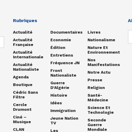
Rubriques
A
Actualité
Documentaires
Livres
Actualité
Economie
Nationalisme
Française
Édition
Nature Et
Actualité
Environnement
Entretiens
Internationale
Nos
Fréquence JN
Actualité
Manifestations
Nationaliste
Front
Notre Actu
Nationaliste
Agenda
Presse
Guerre
Boutique
D'Algérie
Religion
Cédric Sans
Histoire
Santé-
Filtre
Médecine
Idées
Cercle
Science Et
Drumont
Immigration
Technologie
Ciné –
Jeune Nation
Seconde
Musique
TV
Guerre
CLAN
Mondiale
Les