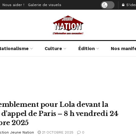
Nous aider !
Galerie de visuels
S'iden
Nationalisme
Culture
Édition
Nos manif
emblement pour Lola devant la
 d’appel de Paris – 8 h vendredi 24
bre 2025
ction Jeune Nation
21 OCTOBRE 2025
0