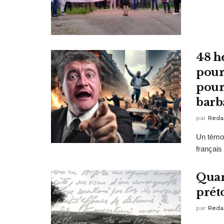
48 h
pour 
pour
barba
par
Reda
Un témoi
français
Quan
prét
par
Reda