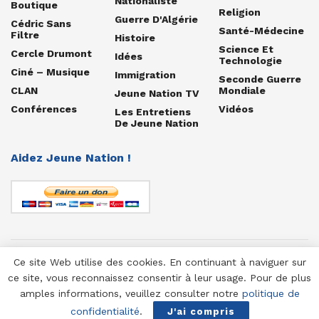
Nationaliste
Boutique
Religion
Guerre D'Algérie
Cédric Sans
Santé-Médecine
Filtre
Histoire
Science Et
Cercle Drumont
Idées
Technologie
Ciné – Musique
Immigration
Seconde Guerre
CLAN
Mondiale
Jeune Nation TV
Conférences
Vidéos
Les Entretiens
De Jeune Nation
Aidez Jeune Nation !
Ce site Web utilise des cookies. En continuant à naviguer sur
© 1958-2025 Jeune Nation
ce site, vous reconnaissez consentir à leur usage. Pour de plus
amples informations, veuillez consulter notre
politique de
confidentialité
.
J'ai compris