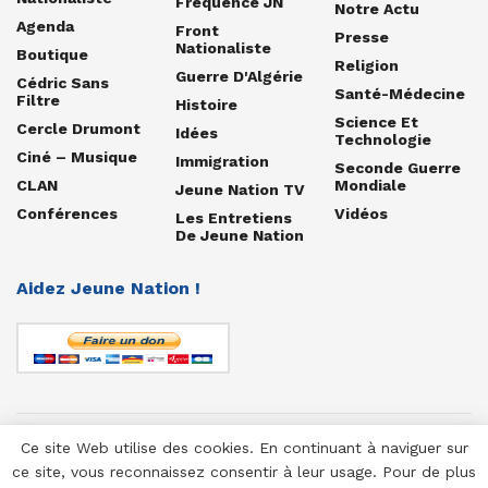
Fréquence JN
Notre Actu
Agenda
Front
Presse
Nationaliste
Boutique
Religion
Guerre D'Algérie
Cédric Sans
Santé-Médecine
Filtre
Histoire
Science Et
Cercle Drumont
Idées
Technologie
Ciné – Musique
Immigration
Seconde Guerre
CLAN
Mondiale
Jeune Nation TV
Conférences
Vidéos
Les Entretiens
De Jeune Nation
Aidez Jeune Nation !
Ce site Web utilise des cookies. En continuant à naviguer sur
© 1958-2025 Jeune Nation
ce site, vous reconnaissez consentir à leur usage. Pour de plus