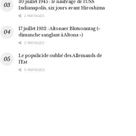
30 juillet 1945 : le naufrage de l’USS
Indianapolis, six jours avant Hiroshima
2 PARTAGES
17 juillet 1932 : Altonaer Blutsonntag («
dimanche sanglant à Altona »)
2 PARTAGES
Le populicide oublié des Allemands de
l’Est
0 PARTAGES