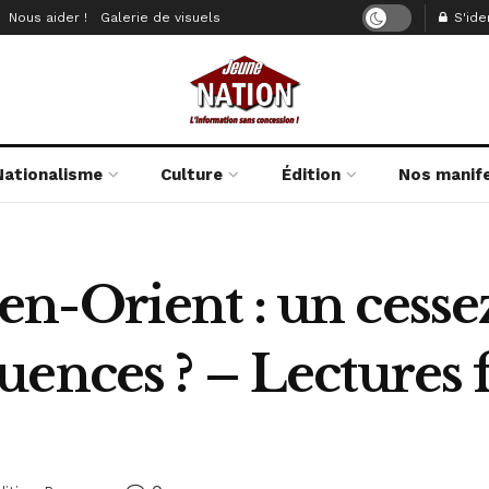
Nous aider !
Galerie de visuels
S'iden
Nationalisme
Culture
Édition
Nos manif
-Orient : un cessez
ences ? – Lectures 