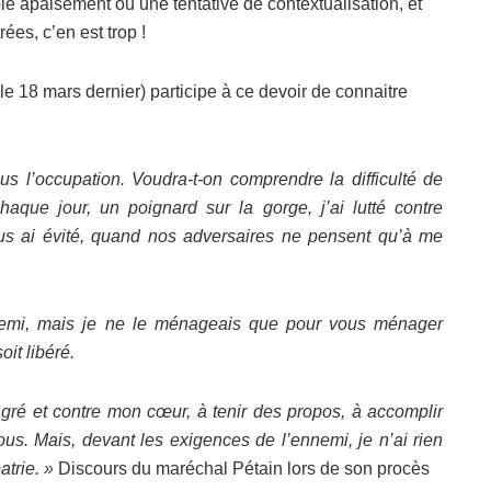
le apaisement ou une tentative de contextualisation, et
ées, c’en est trop !
e 18 mars dernier) participe à ce devoir de connaitre
s l’occupation. Voudra-t-on comprendre la difficulté de
aque jour, un poignard sur la gorge, j’ai lutté contre
vous ai évité, quand nos adversaires ne pensent qu’à me
nnemi, mais je ne le ménageais que pour vous ménager
it libéré.
 gré et contre mon cœur, à tenir des propos, à accomplir
vous. Mais, devant les exigences de l’ennemi, je n’ai rien
atrie. »
Discours du maréchal Pétain lors de son procès