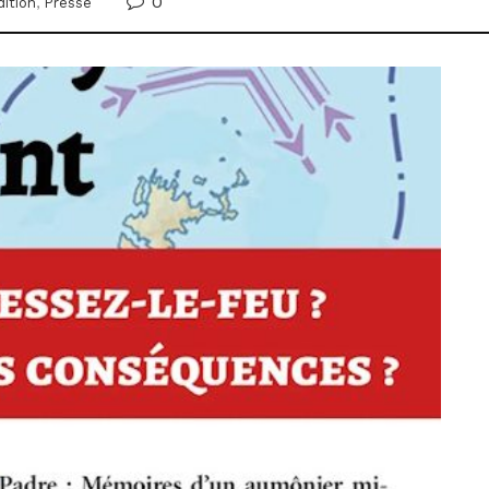
0
dition
,
Presse