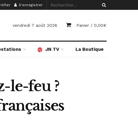
tifier
S'enregistrer
vendredi 7 août 2026
Panier /
0,00
€
estations
JN TV
La Boutique
-le-feu ?
françaises