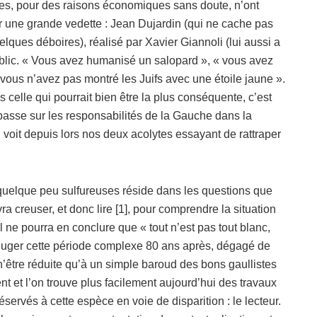
es, pour des raisons économiques sans doute, n’ont
 une grande vedette : Jean Dujardin (qui ne cache pas
elques déboires), réalisé par Xavier Giannoli (lui aussi a
public. « Vous avez humanisé un salopard », « vous avez
ous n’avez pas montré les Juifs avec une étoile jaune ».
ais celle qui pourrait bien être la plus conséquente, c’est
impasse sur les responsabilités de la Gauche dans la
 voit depuis lors nos deux acolytes essayant de rattraper
s quelque peu sulfureuses réside dans les questions que
vra creuser, et donc lire [1], pour comprendre la situation
l ne pourra en conclure que « tout n’est pas tout blanc,
e de juger cette période complexe 80 ans après, dégagé de
 n’être réduite qu’à un simple baroud des bons gaullistes
t et l’on trouve plus facilement aujourd’hui des travaux
éservés à cette espèce en voie de disparition : le lecteur.