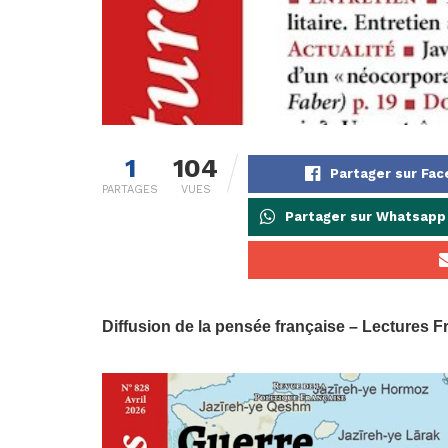
1
104
Partager sur Fa
PARTAGES
VUES
Partager sur Whatsapp
Diffusion de la pensée française – Lectures F