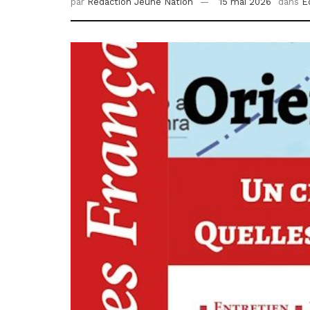
par
Redaction Jeune Nation
15 mai 2026
dans
É