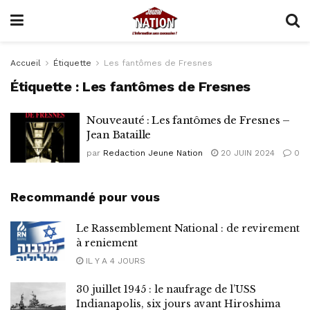
Accueil
Étiquette
Les fantômes de Fresnes
Étiquette :
Les fantômes de Fresnes
Nouveauté : Les fantômes de Fresnes –
Jean Bataille
par
Redaction Jeune Nation
20 JUIN 2024
0
Recommandé pour vous
Le Rassemblement National : de revirement
à reniement
IL Y A 4 JOURS
30 juillet 1945 : le naufrage de l’USS
Indianapolis, six jours avant Hiroshima