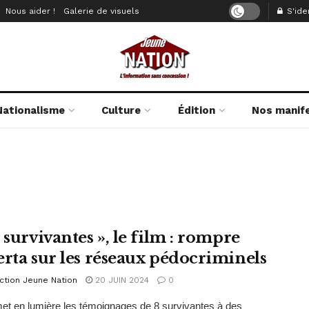
Nous aider !
Galerie de visuels
S'iden
Nationalisme
Culture
Édition
Nos manif
 survivantes », le film : rompre
erta sur les réseaux pédocriminels
ction Jeune Nation
20 JUIN 2024
0
met en lumière les témoignages de 8 survivantes à des