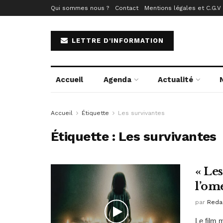
Qui sommes nous ?
Contact
Mentions légales et C.G.V
LETTRE D'INFORMATION
Accueil
Agenda
Actualité
Accueil
Étiquette
Les survivantes
Étiquette :
Les survivantes
« Les
l’om
par
Reda
Le film 