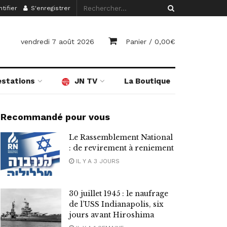
tifier
S'enregistrer
vendredi 7 août 2026
Panier /
0,00
€
estations
JN TV
La Boutique
Recommandé pour vous
Le Rassemblement National
: de revirement à reniement
IL Y A 3 JOURS
30 juillet 1945 : le naufrage
de l’USS Indianapolis, six
jours avant Hiroshima