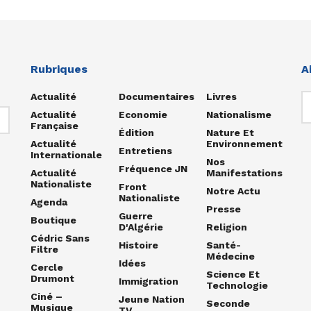
Rubriques
A
Actualité
Documentaires
Livres
Actualité
Economie
Nationalisme
Française
Édition
Nature Et
Actualité
Environnement
Entretiens
Internationale
Nos
Fréquence JN
Actualité
Manifestations
Nationaliste
Front
Notre Actu
Nationaliste
Agenda
Presse
Guerre
Boutique
D'Algérie
Religion
Cédric Sans
Histoire
Santé-
Filtre
Médecine
Idées
Cercle
Science Et
Drumont
Immigration
Technologie
Ciné –
Jeune Nation
Seconde
Musique
TV