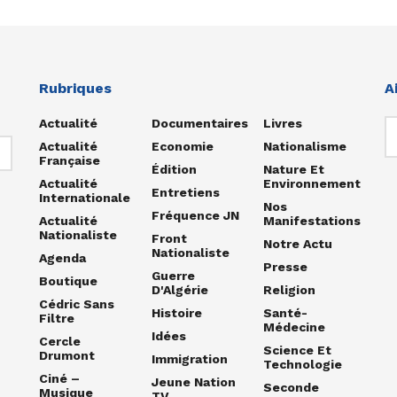
Rubriques
A
Actualité
Documentaires
Livres
Actualité
Economie
Nationalisme
Française
Édition
Nature Et
Actualité
Environnement
Entretiens
Internationale
Nos
Fréquence JN
Actualité
Manifestations
Nationaliste
Front
Notre Actu
Nationaliste
Agenda
Presse
Guerre
Boutique
D'Algérie
Religion
Cédric Sans
Histoire
Santé-
Filtre
Médecine
Idées
Cercle
Science Et
Drumont
Immigration
Technologie
Ciné –
Jeune Nation
Seconde
Musique
TV