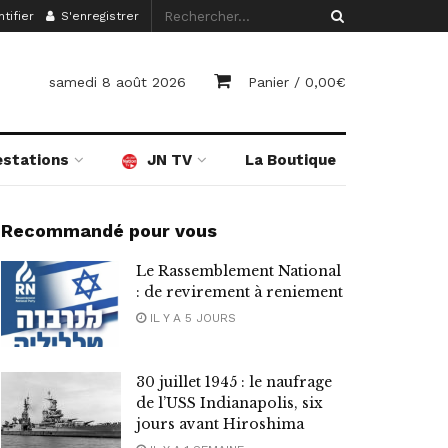
tifier
S'enregistrer
samedi 8 août 2026
Panier /
0,00
€
estations
JN TV
La Boutique
Recommandé pour vous
Le Rassemblement National
: de revirement à reniement
IL Y A 5 JOURS
30 juillet 1945 : le naufrage
de l’USS Indianapolis, six
jours avant Hiroshima