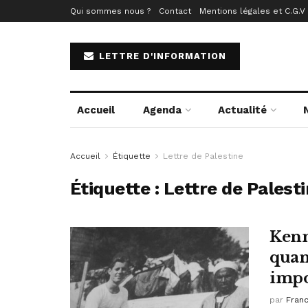
Qui sommes nous ?
Contact
Mentions légales et C.G.V
LETTRE D'INFORMATION
Accueil
Agenda
Actualité
Accueil
Étiquette
Lettre de Palestine
Étiquette :
Lettre de Palest
Kenne
quand
impo
par
Fran