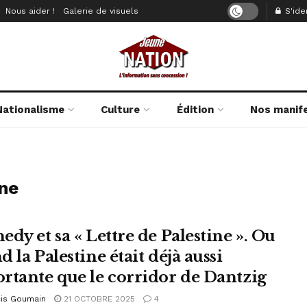
Nous aider !
Galerie de visuels
S'iden
Nationalisme
Culture
Édition
Nos manif
ine
dy et sa « Lettre de Palestine ». Ou
 la Palestine était déjà aussi
rtante que le corridor de Dantzig
cis Goumain
21 OCTOBRE 2025
4