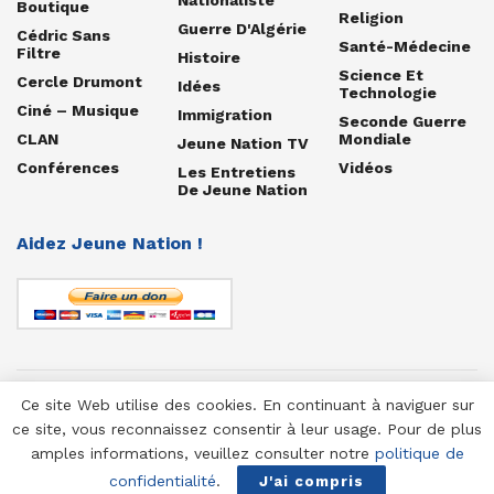
Boutique
Religion
Guerre D'Algérie
Cédric Sans
Santé-Médecine
Filtre
Histoire
Science Et
Cercle Drumont
Idées
Technologie
Ciné – Musique
Immigration
Seconde Guerre
CLAN
Mondiale
Jeune Nation TV
Conférences
Vidéos
Les Entretiens
De Jeune Nation
Aidez Jeune Nation !
Ce site Web utilise des cookies. En continuant à naviguer sur
© 1958-2025 Jeune Nation
ce site, vous reconnaissez consentir à leur usage. Pour de plus
amples informations, veuillez consulter notre
politique de
confidentialité
.
J'ai compris