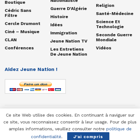
Nationaliste
Boutique
Religion
Guerre D'Algérie
Cédric Sans
Santé-Médecine
Filtre
Histoire
Science Et
Cercle Drumont
Idées
Technologie
Ciné – Musique
Immigration
Seconde Guerre
CLAN
Mondiale
Jeune Nation TV
Conférences
Vidéos
Les Entretiens
De Jeune Nation
Aidez Jeune Nation !
Ce site Web utilise des cookies. En continuant à naviguer sur
© 1958-2025 Jeune Nation
ce site, vous reconnaissez consentir à leur usage. Pour de plus
amples informations, veuillez consulter notre
politique de
confidentialité
.
J'ai compris