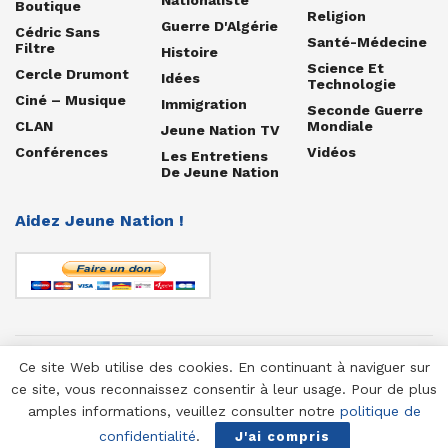
Boutique
Religion
Guerre D'Algérie
Cédric Sans
Santé-Médecine
Filtre
Histoire
Science Et
Cercle Drumont
Idées
Technologie
Ciné – Musique
Immigration
Seconde Guerre
CLAN
Mondiale
Jeune Nation TV
Conférences
Vidéos
Les Entretiens
De Jeune Nation
Aidez Jeune Nation !
Ce site Web utilise des cookies. En continuant à naviguer sur
© 1958-2025 Jeune Nation
ce site, vous reconnaissez consentir à leur usage. Pour de plus
amples informations, veuillez consulter notre
politique de
confidentialité
.
J'ai compris