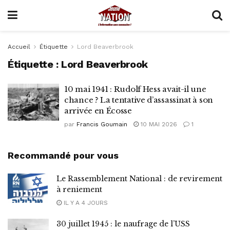
Accueil
Étiquette
Lord Beaverbrook
Étiquette :
Lord Beaverbrook
10 mai 1941 : Rudolf Hess avait-il une
chance ? La tentative d’assassinat à son
arrivée en Écosse
par
Francis Goumain
10 MAI 2026
1
Recommandé pour vous
Le Rassemblement National : de revirement
à reniement
IL Y A 4 JOURS
30 juillet 1945 : le naufrage de l’USS