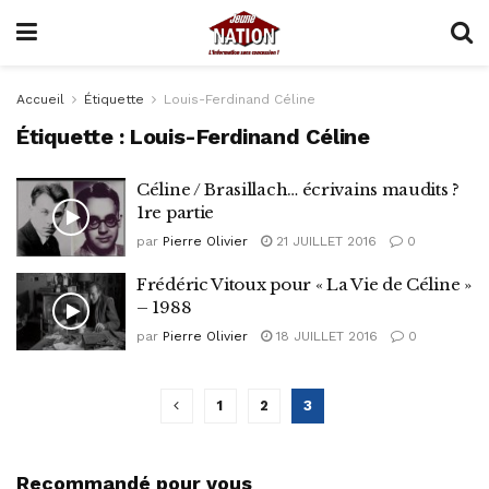
Accueil
Étiquette
Louis-Ferdinand Céline
Étiquette :
Louis-Ferdinand Céline
Céline / Brasillach… écrivains maudits ?
1re partie
par
Pierre Olivier
21 JUILLET 2016
0
Frédéric Vitoux pour « La Vie de Céline »
– 1988
par
Pierre Olivier
18 JUILLET 2016
0
1
2
3
Recommandé pour vous