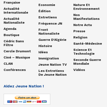
Française
Economie
Nature Et
Actualité
Environnement
Édition
Internationale
Nos
Entretiens
Actualité
Manifestations
Nationaliste
Fréquence JN
Notre Actu
Agenda
Front
Presse
Nationaliste
Boutique
Religion
Guerre D'Algérie
Cédric Sans
Santé-Médecine
Filtre
Histoire
Science Et
Cercle Drumont
Idées
Technologie
Ciné – Musique
Immigration
Seconde Guerre
CLAN
Mondiale
Jeune Nation TV
Conférences
Vidéos
Les Entretiens
De Jeune Nation
Aidez Jeune Nation !