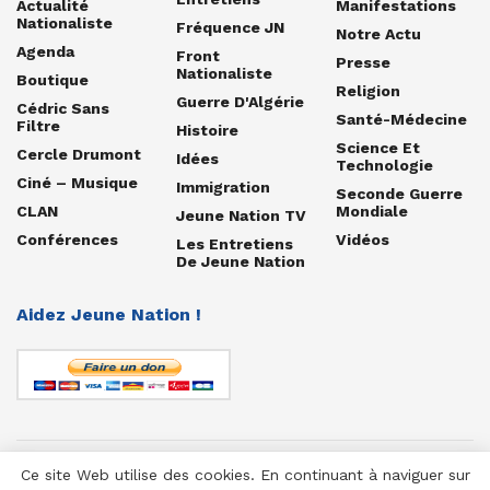
Actualité
Manifestations
Nationaliste
Fréquence JN
Notre Actu
Agenda
Front
Presse
Nationaliste
Boutique
Religion
Guerre D'Algérie
Cédric Sans
Santé-Médecine
Filtre
Histoire
Science Et
Cercle Drumont
Idées
Technologie
Ciné – Musique
Immigration
Seconde Guerre
CLAN
Mondiale
Jeune Nation TV
Conférences
Vidéos
Les Entretiens
De Jeune Nation
Aidez Jeune Nation !
Ce site Web utilise des cookies. En continuant à naviguer sur