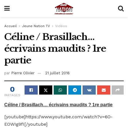
Accueil
Jeune Nation TV
Vidéos
Céline / Brasillach…
écrivains maudits ? 1re
partie
par
Pierre Olivier
21 juillet 2016
0
PARTAGES
Céline / Brasillach… écrivains maudits ? 1re partie
[youtube]https://www.youtube.com/watch?v=6O-
EOWIg9fI[/youtube]