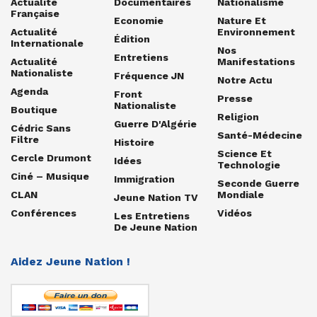
Actualité
Documentaires
Nationalisme
Française
Economie
Nature Et
Actualité
Environnement
Édition
Internationale
Nos
Entretiens
Actualité
Manifestations
Nationaliste
Fréquence JN
Notre Actu
Agenda
Front
Presse
Nationaliste
Boutique
Religion
Guerre D'Algérie
Cédric Sans
Santé-Médecine
Filtre
Histoire
Science Et
Cercle Drumont
Idées
Technologie
Ciné – Musique
Immigration
Seconde Guerre
CLAN
Mondiale
Jeune Nation TV
Conférences
Vidéos
Les Entretiens
De Jeune Nation
Aidez Jeune Nation !