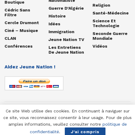
Nationaliste
Boutique
Religion
Guerre D'Algérie
Cédric Sans
Santé-Médecine
Filtre
Histoire
Science Et
Cercle Drumont
Idées
Technologie
Ciné – Musique
Immigration
Seconde Guerre
CLAN
Mondiale
Jeune Nation TV
Conférences
Vidéos
Les Entretiens
De Jeune Nation
Aidez Jeune Nation !
Ce site Web utilise des cookies. En continuant à naviguer sur
© 1958-2025 Jeune Nation
ce site, vous reconnaissez consentir à leur usage. Pour de plus
amples informations, veuillez consulter notre
politique de
confidentialité
.
J'ai compris