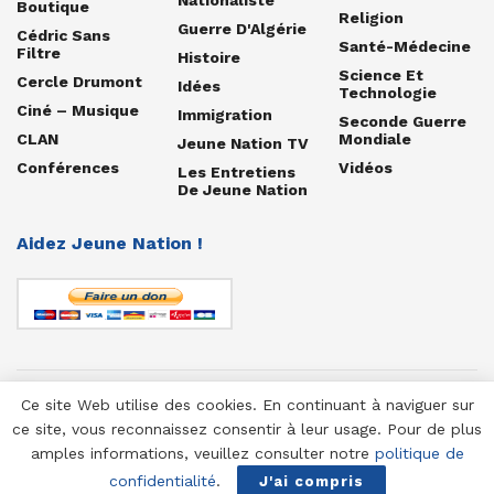
Boutique
Religion
Guerre D'Algérie
Cédric Sans
Santé-Médecine
Filtre
Histoire
Science Et
Cercle Drumont
Idées
Technologie
Ciné – Musique
Immigration
Seconde Guerre
CLAN
Mondiale
Jeune Nation TV
Conférences
Vidéos
Les Entretiens
De Jeune Nation
Aidez Jeune Nation !
Ce site Web utilise des cookies. En continuant à naviguer sur
© 1958-2025 Jeune Nation
ce site, vous reconnaissez consentir à leur usage. Pour de plus
amples informations, veuillez consulter notre
politique de
confidentialité
.
J'ai compris