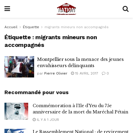
Accueil
Étiquette
migrants mineurs non accompagnés
Étiquette :
migrants mineurs non
accompagnés
Montpellier sous la menace des jeunes
envahisseurs délinquants
par
Pierre Olivier
15 AVRIL 2017
0
Recommandé pour vous
Commémoration à l’Ile d’Yeu du 75e
anniversaire de la mort du Maréchal Pétain
IL Y A 1 JOUR
Le Rassemblement National : de revirement