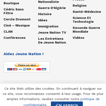
Nationaliste
Boutique
Religion
Guerre D'Algérie
Cédric Sans
Santé-Médecine
Filtre
Histoire
Science Et
Cercle Drumont
Idées
Technologie
Ciné – Musique
Immigration
Seconde Guerre
CLAN
Mondiale
Jeune Nation TV
Conférences
Vidéos
Les Entretiens
De Jeune Nation
Aidez Jeune Nation !
Ce site Web utilise des cookies. En continuant à naviguer sur
© 1958-2025 Jeune Nation
ce site, vous reconnaissez consentir à leur usage. Pour de plus
amples informations, veuillez consulter notre
politique de
confidentialité
.
J'ai compris