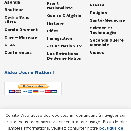
Agenda
Front
Presse
Nationaliste
Boutique
Religion
Guerre D'Algérie
Cédric Sans
Santé-Médecine
Filtre
Histoire
Science Et
Cercle Drumont
Idées
Technologie
Ciné – Musique
Immigration
Seconde Guerre
CLAN
Mondiale
Jeune Nation TV
Conférences
Vidéos
Les Entretiens
De Jeune Nation
Aidez Jeune Nation !
Ce site Web utilise des cookies. En continuant à naviguer sur
© 1958-2025 Jeune Nation
ce site, vous reconnaissez consentir à leur usage. Pour de plus
amples informations, veuillez consulter notre
politique de