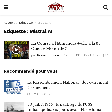
Accueil
Étiquette
Mistral AI
Étiquette :
Mistral AI
La Course à l’IA mènera-t-elle à la 3e
Guerre Mondiale ?
par
Redaction Jeune Nation
18 AVRIL 2025
1
Recommandé pour vous
Le Rassemblement National : de revirement
à reniement
IL Y A 5 JOURS
30 juillet 1945 : le naufrage de l’USS
Indianapolis, six jours avant Hiroshima