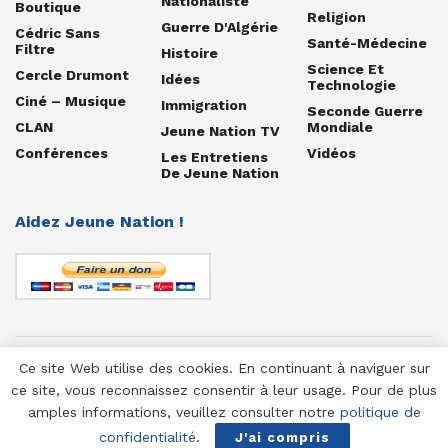
Nationaliste
Boutique
Religion
Guerre D'Algérie
Cédric Sans
Santé-Médecine
Filtre
Histoire
Science Et
Cercle Drumont
Idées
Technologie
Ciné – Musique
Immigration
Seconde Guerre
CLAN
Mondiale
Jeune Nation TV
Conférences
Vidéos
Les Entretiens
De Jeune Nation
Aidez Jeune Nation !
Ce site Web utilise des cookies. En continuant à naviguer sur
© 1958-2025 Jeune Nation
ce site, vous reconnaissez consentir à leur usage. Pour de plus
amples informations, veuillez consulter notre
politique de
confidentialité
.
J'ai compris