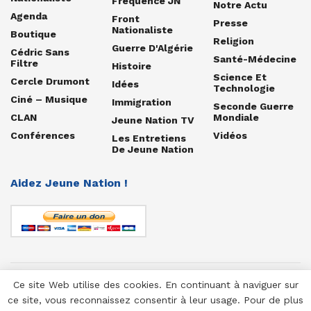
Fréquence JN
Notre Actu
Agenda
Front
Presse
Nationaliste
Boutique
Religion
Guerre D'Algérie
Cédric Sans
Santé-Médecine
Filtre
Histoire
Science Et
Cercle Drumont
Idées
Technologie
Ciné – Musique
Immigration
Seconde Guerre
CLAN
Mondiale
Jeune Nation TV
Conférences
Vidéos
Les Entretiens
De Jeune Nation
Aidez Jeune Nation !
Ce site Web utilise des cookies. En continuant à naviguer sur
© 1958-2025 Jeune Nation
ce site, vous reconnaissez consentir à leur usage. Pour de plus