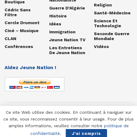
Boutique
Religion
Guerre D'Algérie
Cédric Sans
Santé-Médecine
Filtre
Histoire
Science Et
Cercle Drumont
Idées
Technologie
Ciné – Musique
Immigration
Seconde Guerre
CLAN
Mondiale
Jeune Nation TV
Conférences
Vidéos
Les Entretiens
De Jeune Nation
Aidez Jeune Nation !
Ce site Web utilise des cookies. En continuant à naviguer sur
© 1958-2025 Jeune Nation
ce site, vous reconnaissez consentir à leur usage. Pour de plus
amples informations, veuillez consulter notre
politique de
confidentialité
.
J'ai compris